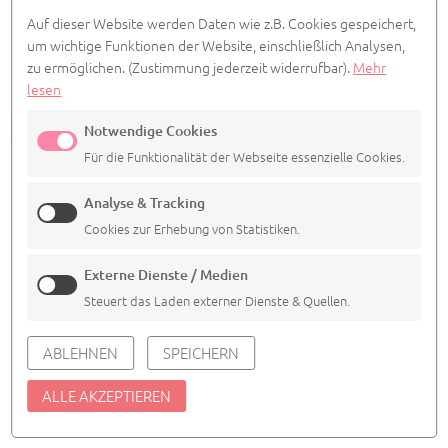
Anfahrt
Auf dieser Website werden Daten wie z.B. Cookies gespeichert,
>> zur Anfahrt via Google-Maps
um wichtige Funktionen der Website, einschließlich Analysen,
zu ermöglichen.
(Zustimmung jederzeit widerrufbar).
Mehr
lesen
ALLE TERMINE ANSEHEN
Notwendige Cookies
Für die Funktionalität der Webseite essenzielle Cookies.
Analyse & Tracking
Cookies zur Erhebung von Statistiken.
Externe Dienste / Medien
Steuert das Laden externer Dienste & Quellen.
IMPRESSUM
DATENSCHUTZ
COOKIE EINSTELLUNGEN
ABLEHNEN
SPEICHERN
© 2026
Agentur Siedepunkt
ALLE AKZEPTIEREN
powered by webEdition CMS