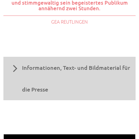
und stimmgewaltig sein begeistertes Publikum
annähernd zwei Stunden.
GEA REUTLINGEN
Informationen, Text- und Bildmaterial für
die Presse
Alle aktuellen Download-Dateien vom Leibssle finden
Sie auf der Agentur Siedepunkt Webseite.
ZUM DOWNLOADBEREICH
'