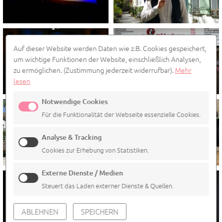
Auf dieser Website werden Daten wie z.B. Cookies gespeichert,
um wichtige Funktionen der Website, einschließlich Analysen,
zu ermöglichen.
(Zustimmung jederzeit widerrufbar).
Mehr
lesen
Notwendige Cookies
Für die Funktionalität der Webseite essenzielle Cookies.
Analyse & Tracking
Cookies zur Erhebung von Statistiken.
Externe Dienste / Medien
Steuert das Laden externer Dienste & Quellen.
ABLEHNEN
SPEICHERN