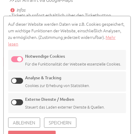
Infos
- Tickets ab sofort erhältlich über den Ticketbutton
und bei allen bekannten Vorverkaufstellen
Auf dieser Website werden Daten wie z.B. Cookies gespeichert,
- Veranstalter: Agentur Siedepunkt
um wichtige Funktionen der Website, einschließlich Analysen,
zu ermöglichen.
(Zustimmung jederzeit widerrufbar).
Mehr
lesen
Notwendige Cookies
ALLE TERMINE ANSEHEN
Für die Funktionalität der Webseite essenzielle Cookies.
Analyse & Tracking
Cookies zur Erhebung von Statistiken.
Externe Dienste / Medien
Steuert das Laden externer Dienste & Quellen.
IMPRESSUM
DATENSCHUTZ
COOKIE EINSTELLUNGEN
ABLEHNEN
SPEICHERN
© 2026
Agentur Siedepunkt