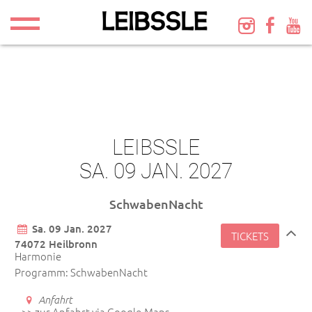
LEIBSSLE
SA. 09 JAN. 2027
SchwabenNacht
Sa. 09 Jan. 2027
TICKETS
74072 Heilbronn
Harmonie
Programm: SchwabenNacht
Anfahrt
>> zur Anfahrt via Google-Maps