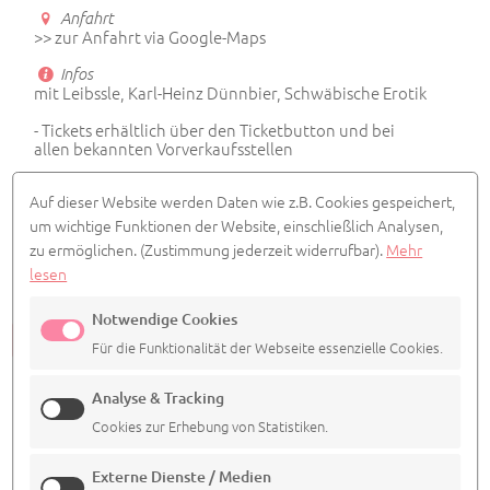
Anfahrt
>> zur Anfahrt via Google-Maps
Infos
mit Leibssle, Karl-Heinz Dünnbier, Schwäbische Erotik
- Tickets erhältlich über den Ticketbutton und bei
allen bekannten Vorverkaufsstellen
www.schwabennacht.de
- Weitere Infos:
Auf dieser Website werden Daten wie z.B. Cookies gespeichert,
um wichtige Funktionen der Website, einschließlich Analysen,
Vorverkauf
zu ermöglichen.
(Zustimmung jederzeit widerrufbar).
Mehr
0761-88849999
lesen
Notwendige Cookies
ALLE TERMINE ANSEHEN
Für die Funktionalität der Webseite essenzielle Cookies.
Analyse & Tracking
Cookies zur Erhebung von Statistiken.
Externe Dienste / Medien