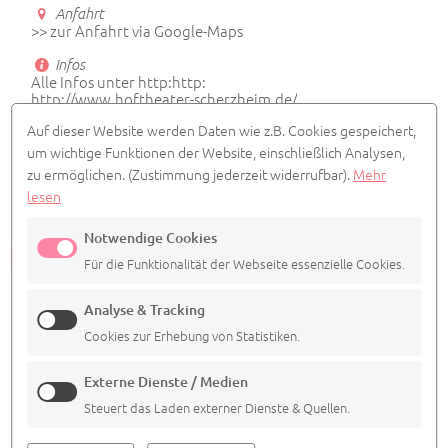
Anfahrt
>> zur Anfahrt via Google-Maps
Infos
Alle Infos unter http:http:
http://www.hoftheater-scherzheim.de/
Auf dieser Website werden Daten wie z.B. Cookies gespeichert,
Vorverkauf
um wichtige Funktionen der Website, einschließlich Analysen,
0173 8057627
zu ermöglichen.
(Zustimmung jederzeit widerrufbar).
Mehr
info@hoftheater-scherzheim.de
lesen
Notwendige Cookies
ALLE TERMINE ANSEHEN
Für die Funktionalität der Webseite essenzielle Cookies.
Analyse & Tracking
Cookies zur Erhebung von Statistiken.
Externe Dienste / Medien
Steuert das Laden externer Dienste & Quellen.